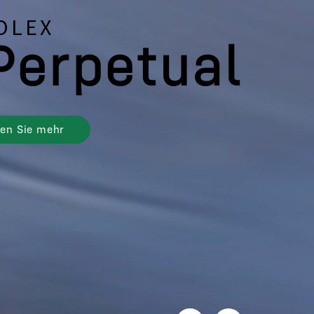
OLEX
Perpetual
ren Sie mehr