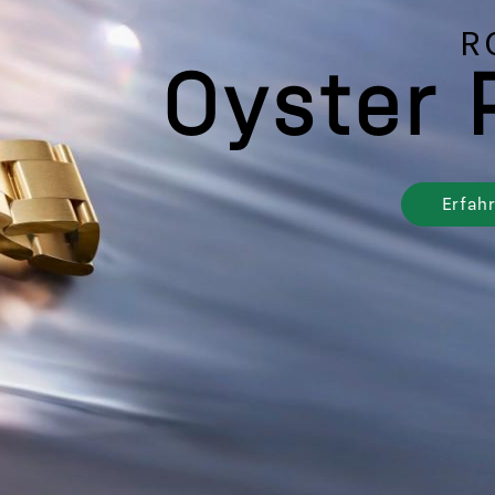
R
Oyster 
Erfah